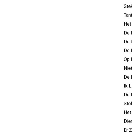
Ste
Tan
Het 
De 
De 
De 
Op 
Nie
De 
Ik L
De 
Sto
Het
Die
Er 