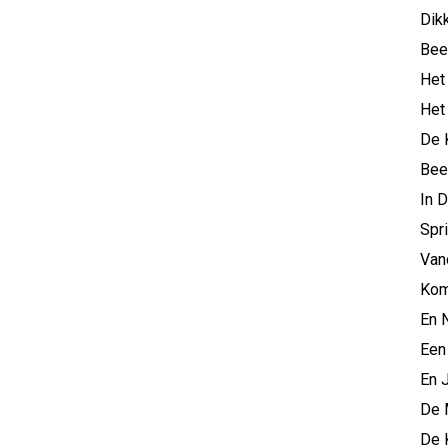
Dik
Bee
Het
Het 
De 
Bee
In 
Spr
Van
Kom
En 
Een
En 
De 
De 