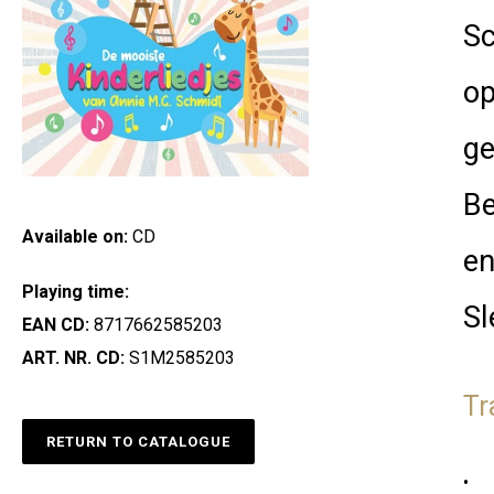
Sc
op
ge
Be
Available on:
CD
en
Playing time:
Sl
EAN CD:
8717662585203
ART. NR. CD:
S1M2585203
Tr
RETURN TO CATALOGUE
•