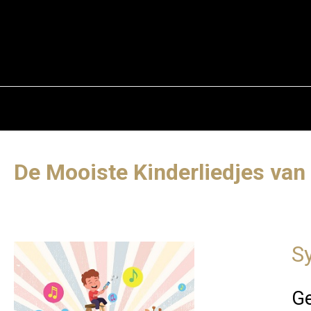
De Mooiste Kinderliedjes van
S
Ge